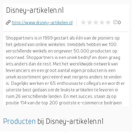
Disney-artikelen.nl
http://www.disney-artikelen.nl
0
Shoppartners is in 1999 gestart als één van de pioniers op
het gebied van online winkelen. Inmiddels hebben we 100
verschillende winkels en ongeveer 50.000 producten op
voorraad. Shoppartners is een uniek bedrijf en doen graag
iets anders dan de rest. Met het wereldwijde netwerk van
leveranciers en een groot aantal eigen producten is een
uniek assortiment gecreëerd wat nergens anders te vinden
is. Dagelijks werken er 65 enthousiaste collega's en wordt er
uiterste best gedaan om de leukste artikelen te leveren in
ruim 26 verschillende landen. En met succes, staan zij op
positie 114 van de top 200 grootste e-commerce bedrijven
(Twinkle top 200 van 2016).
Producten
bij Disney-artikelen.nl
Shoppartners BV heeft eigen webshops, maar ook
partnerwinkels. Shoppartners BV biedt ondernemers de