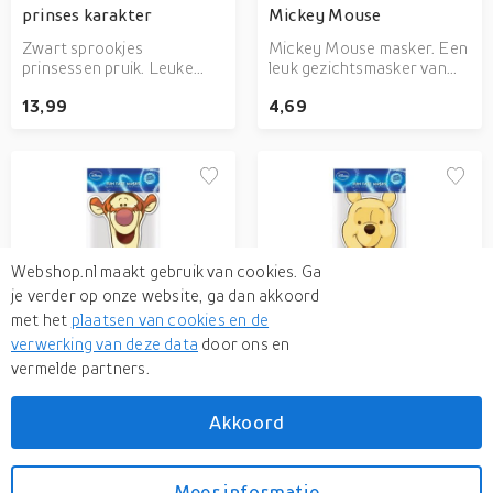
prinses karakter
Mickey Mouse
Zwart sprookjes
Mickey Mouse masker. Een
prinsessen pruik. Leuke
leuk gezichtsmasker van
dames prinsessen pruik in
karton met de afbeelding
13,99
4,69
zwarte kleur met rode strik
van Mickey Mouse.
in het haar. Ideaal voor bij
Voorzien van een elastiekje
de jurk die wij ook in het
en geschikt voor kinderen
assortiment hebben! Let
en volwassenen.
op: dit is een
verkleedaccessoire voor
volwassenen, geen
speelgoed.
Webshop.nl maakt gebruik van cookies. Ga
Kartonnen maskertje
Kartonnen maskertje
je verder op onze website, ga dan akkoord
Teigetje
Winnie
met het
plaatsen van cookies en de
Teigetje masker. Een leuk
Winnie de Pooh masker.
verwerking van deze data
door ons en
gezichtsmasker van karton
Een leuk gezichtsmasker
vermelde partners.
met de afbeelding van
van karton met de
4,69
4,69
Teigetje. Voorzien van een
afbeelding van Disney
elastiekje en geschikt voor
Winnie de Pooh. Voorzien
Akkoord
kinderen en volwassenen.
van een elastiekje en
geschikt voor kinderen en
Bekijk alle producten
volwassenen.
Meer informatie