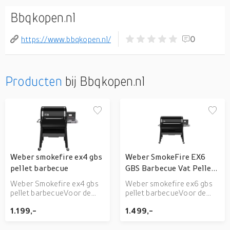
Bbqkopen.nl
https://www.bbqkopen.nl/
0
Producten
bij Bbqkopen.nl
Weber smokefire ex4 gbs
Weber SmokeFire EX6
pellet barbecue
GBS Barbecue Vat Pellet
Zwart
Weber Smokefire ex4 gbs
Weber smokefire ex6 gbs
pellet barbecueVoor de
pellet barbecueVoor de
meest innovatieve
meest innovatieve
1.199,-
1.499,-
barbecue in de
barbecue in de
geschiedenis van Weber,
geschiedenis van Weber,
hebben we iets nieuws
hebben we iets nieuws