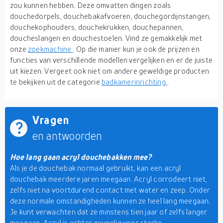
zou kunnen hebben. Deze omvatten dingen zoals
douchedorpels, douchebakafvoeren, douchegordijnstangen,
douchekophouders, douchekrukken, douchepannen,
doucheslangen en douchestoelen. Vind ze gemakkelijk met
onze
zoekmachine
. Op die manier kun je ook de prijzen en
functies van verschillende modellen vergelijken en er de juiste
uit kiezen. Vergeet ook niet om andere geweldige producten
te bekijken uit de categorie
badkamerinrichting
.
Vragen
en antwoorden
Hoe lang gaan acryl douchebakken mee?
Als je de douchebak normaal gebruikt, kan een acryl
douchebak meerdere jaren meegaan. Acryl corrodeert niet,
zelfs niet na voortdurend contact met water en zeep. Onder
deze normale omstandigheden kunnen ze heel lang meegaan.
Je kunt verwachten dat ze minstens tien jaar of zelfs langer
meegaan. Acryl is echter gevoelig voor sterke