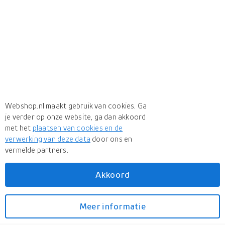
Webshop.nl maakt gebruik van cookies. Ga
je verder op onze website, ga dan akkoord
met het
plaatsen van cookies en de
verwerking van deze data
door ons en
vermelde partners.
Akkoord
Meer
Wurlitzer
Meer
Wurlitzer in Plakplastic
Meer informatie
Bekijk prijzen
Wurlitzer 2200 / 2204