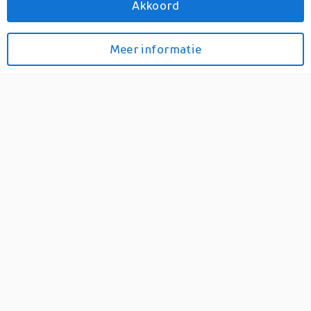
Akkoord
Meer
Hapjes aan Huis
Meer
Hapjes aan Huis in Eten & drinken
Meer informatie
Bekijk prijzen
Vis BBQ
0
Voor de echte vis liefhebbers!...
Snel naar
Prijzen
Alle aanbiedingen van dit
product