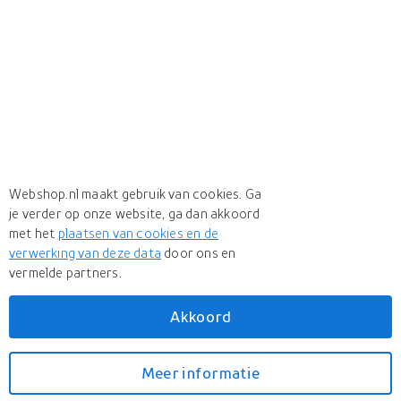
Webshop.nl maakt gebruik van cookies. Ga
je verder op onze website, ga dan akkoord
met het
plaatsen van cookies en de
verwerking van deze data
door ons en
vermelde partners.
Akkoord
Meer
The Good Brand
Meer
The Good Brand in Glasreinigers
Meer informatie
Bekijk prijzen
The Good Brand