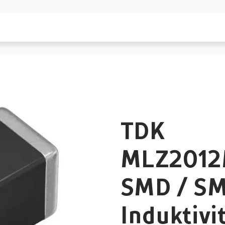
TDK
MLZ201
SMD / S
Induktivi