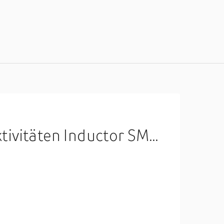
Ω 350 mA 1 stuk(s) Tape on Full reel