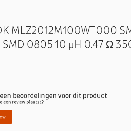
TDK MLZ2012M100WT000 SM
r SMD 0805 10 µH 0.47 Ω 350
geen beoordelingen voor dit product
die een review plaatst?
iew