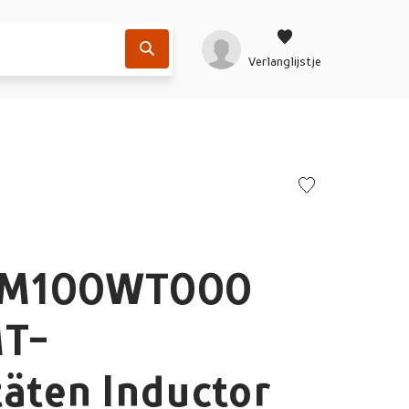
Verlanglijstje
2M100WT000
MT-
täten Inductor