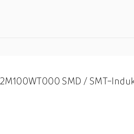
SMD / SMT-Induktivitäten Inductor SMD 0805 10 µH 0.47 