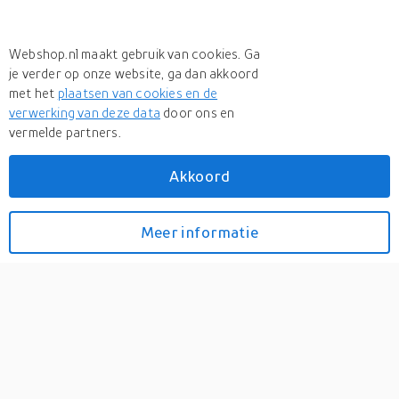
Webshop.nl maakt gebruik van cookies. Ga
je verder op onze website, ga dan akkoord
met het
plaatsen van cookies en de
verwerking van deze data
door ons en
vermelde partners.
Akkoord
Meer
Starkey
Starkey Evolv AI 1600 RIC
Meer informatie
Bekijk prijzen
312
0
Starkey Evolv AI 1600 RIC 312 De Starkey Evolv AI
hoortoestellen draaien op het Starkey Sound platform. Dit