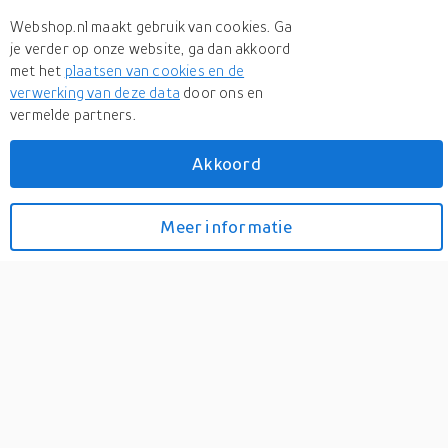
Webshop.nl maakt gebruik van cookies. Ga
je verder op onze website, ga dan akkoord
met het
plaatsen van cookies en de
verwerking van deze data
door ons en
vermelde partners.
Meer
RRP
Akkoord
Meer
RRP in Boleroshirts
RRP Proguard bolt on v1 -
Meer informatie
Bekijk prijzen
front - sticker - standard -
magenta
0