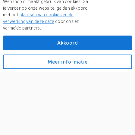
Webshop.nl maakt gebruik van cookies. Ga
je verder op onze website, ga dan akkoord
met het
plaatsen van cookies en de
verwerking van deze data
door ons en
vermelde partners.
Akkoord
Meer
Dunlop
Meer
Dunlop in Fietssloten
Meer informatie
Bekijk prijzen
TSA slotje - groen -
kunststof/metaal -
cijferslot - bagageslot voor
reistassen/koffer