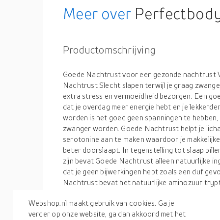
Meer over
Perfectbody
Productomschrijving
Goede Nachtrust voor een gezonde nachtrust V
Nachtrust Slecht slapen terwijl je graag zwange
extra stress en vermoeidheid bezorgen. Een goe
dat je overdag meer energie hebt en je lekkerder 
worden is het goed geen spanningen te hebben, 
zwanger worden. Goede Nachtrust helpt je lich
serotonine aan te maken waardoor je makkelijker
beter doorslaapt. In tegenstelling tot slaap pille
zijn bevat Goede Nachtrust alleen natuurlijke in
dat je geen bijwerkingen hebt zoals een duf gevo
Nachtrust bevat het natuurlijke aminozuur tryp
vitamine B6 en B3 toegevoegd voor een betere w
Productspecificaties
Webshop.nl maakt gebruik van cookies. Ga je
natuurlijk en ook te gebruiken door vegetariërs
verder op onze website, ga dan akkoord met het
is. Gebruik