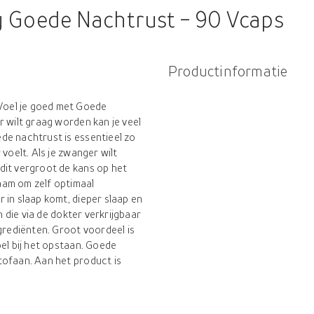
 Goede Nachtrust - 90 Vcaps
Productinformatie
oel je goed met Goede
r wilt graag worden kan je veel
de nachtrust is essentieel zo
voelt. Als je zwanger wilt
dit vergroot de kans op het
aam om zelf optimaal
 in slaap komt, dieper slaap en
n die via de dokter verkrijgbaar
grediënten. Groot voordeel is
el bij het opstaan. Goede
tofaan. Aan het product is
erking. Dit product is volledig
 omdat de capsule vegetarisch