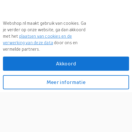
Webshop.nl maakt gebruik van cookies. Ga
je verder op onze website, ga dan akkoord
met het
plaatsen van cookies en de
verwerking van deze data
door ons en
vermelde partners.
Akkoord
Meer
MyTerrace
Meer
MyTerrace in Vloertegels
Meer informatie
Bekijk prijzen
Patchwork drainage tegel
rood 30*30 cm.
0