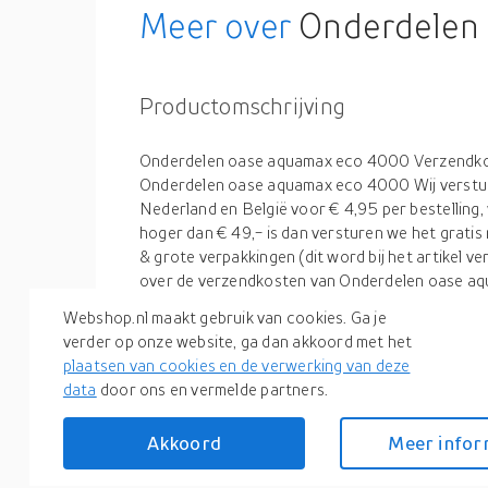
Meer over
Onderdelen 
Productomschrijving
Onderdelen oase aquamax eco 4000 Verzendkost
Onderdelen oase aquamax eco 4000 Wij verstur
Nederland en België voor € 4,95 per bestellin
hoger dan € 49,- is dan versturen we het gratis 
& grote verpakkingen (dit word bij het artikel v
over de verzendkosten van Onderdelen oase aq
de pagina verzendkosten (https://www.vijverle
Webshop.nl maakt gebruik van cookies. Ga je
levertijd). Wij streven een snelle levertijd na, d
verder op onze website, ga dan akkoord met het
Onderdelen oase aquamax eco 4000 op voorraad
plaatsen van cookies en de verwerking van deze
nog dezelfde dag. Echter kan het zijn dat een
data
door ons en vermelde partners.
4000 besteld moet worden, dit heeft dan vaak 
dagen. Uiteraard doen wij altijd ons uiterste bes
Akkoord
Meer infor
mogelijk bij je thuis te krijgen. Wilt u zeker zijn 
voordat u de bestelling plaatst naar de voorraa