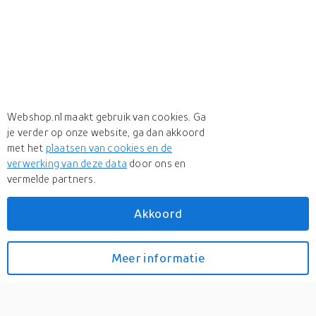
Webshop.nl maakt gebruik van cookies. Ga
je verder op onze website, ga dan akkoord
met het
plaatsen van cookies en de
verwerking van deze data
door ons en
vermelde partners.
Akkoord
Onderdelen oase aquamax
Meer informatie
Bekijk prijzen
6000 12 volt