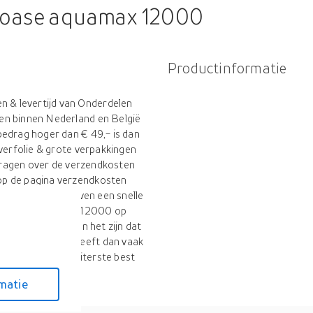
oase aquamax 12000
Productinformatie
 & levertijd van Onderdelen
en binnen Nederland en België
bedrag hoger dan € 49,- is dan
jverfolie & grote verpakkingen
 vragen over de verzendkosten
op de pagina verzendkosten
ertijd). Wij streven een snelle
delen oase aquamax 12000 op
de dag. Echter kan het zijn dat
et worden, dit heeft dan vaak
n wij altijd ons uiterste best
krijgen. Wilt u zeker zijn van
matie
lling plaatst naar de
evertijd van Onderdelen oase