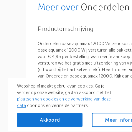
Meer over
Onderdelen 
Productomschrijving
Onderdelen oase aquamax 12000 Verzendkosten
oase aquamax 12000 Wij versturen alle pakkett
voor € 4,95 per bestelling, wanneer je aankoop
versturen we het gratis met uitzondering van vi
(dit word bij het artikel vermeld). Heeft u meer
van Onderdelen oase aquamax 12000. Kijk dan 
(https://www.vijverleven.nl/verzendkosten-en-lev
Webshop.nl maakt gebruik van cookies. Ga je
levertijd na, dit wil zeggen wanneer de Onder
verder op onze website, ga dan akkoord met het
voorraad is versturen wij het meestal nog dezelf
plaatsen van cookies en de verwerking van deze
een Onderdelen oase aquamax 12000 besteld mo
data
door ons en vermelde partners.
een vertraging van een paar dagen. Uiteraard doe
om de bestellingen zo snel mogelijk bij je thuis te 
Akkoord
Meer infor
een snelle levering, informeer voordat u de beste
voorraadpositie. Heeft u meer vragen over de l