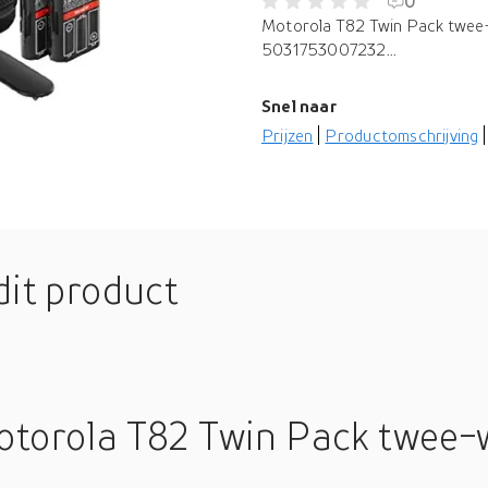
0
Motorola T82 Twin Pack twee-
5031753007232...
Snel naar
Prijzen
Productomschrijving
dit product
otorola T82 Twin Pack twee-w