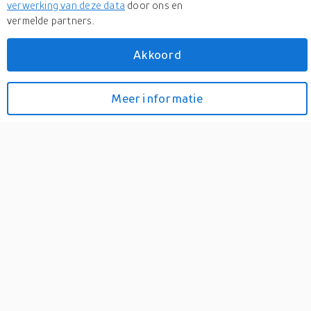
verwerking van deze data
door ons en
vermelde partners.
Akkoord
Monacor CBA-30/SW
Meer informatie
Bekijk prijzen
Audio Adapterkabel [1x
Cinch-stekker - 2x Cinch-
koppeling] 0.25 m
0
Audio-Y-kabeladapter-paar1 x cinch-stekker op 2 x cinch-
koppeling te gebruiken voor de verdeling van een signaal naar 2
in- of uitgangen met kleurgecodeerde cinch-aansluitingen,