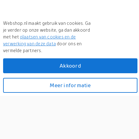
Webshop.nl maakt gebruik van cookies. Ga
je verder op onze website, ga dan akkoord
met het
plaatsen van cookies en de
verwerking van deze data
door ons en
+ 4 more
vermelde partners.
Meer
Metabo
Akkoord
Meer
Metabo in DAB Radios
Metabo r 12-18 dab+ bt |
Meer informatie
Bekijk prijzen
12v / 18v li-ion accu
bouwradio met dab+ en
bluetooth | zonder