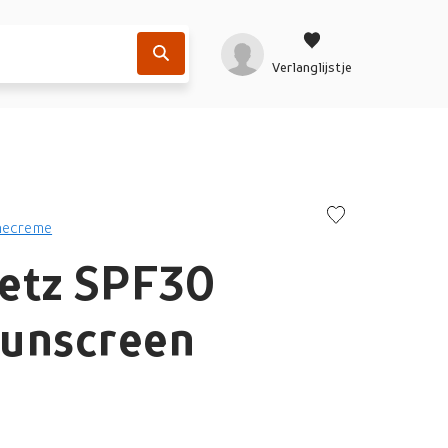
Verlanglijstje
necreme
etz SPF30
Sunscreen