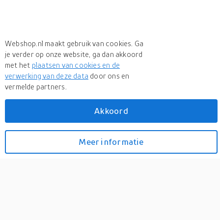
Webshop.nl maakt gebruik van cookies. Ga
je verder op onze website, ga dan akkoord
met het
plaatsen van cookies en de
verwerking van deze data
door ons en
+ 4 more
vermelde partners.
Meer
Makita
Akkoord
Meer
Makita in DAB Radios
Makita DMR112 Accu
Meer informatie
Bekijk prijzen
Bouwradio FM DAB+ 7,2V-
18V / 230V