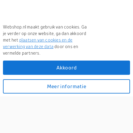
Webshop.nl maakt gebruik van cookies. Ga
je verder op onze website, ga dan akkoord
met het
plaatsen van cookies en de
verwerking van deze data
door ons en
vermelde partners.
Akkoord
Meer
Le Sud
Meer
Le Sud in Loungesets
Meer informatie
Bekijk prijzen
Le Sud modulaire
loungeset Ardeche -
donkergroen - Incl.