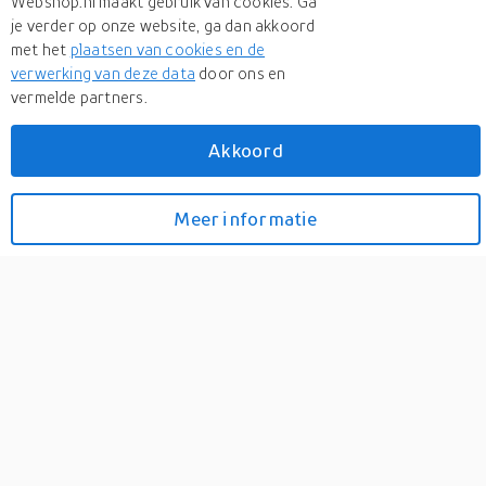
Webshop.nl maakt gebruik van cookies. Ga
je verder op onze website, ga dan akkoord
met het
plaatsen van cookies en de
verwerking van deze data
door ons en
vermelde partners.
Meer
Vliegengordijnen Expert
Akkoord
Meer
Vliegengordijnen Expert in Plisse gordijnen
Vliegengordijn Kunststof
Meer informatie
Bekijk prijzen
Venetie Transparant -
100cm x 240cm
0
Venetie Transparant hangt, vanwege de zware kwaliteit en de
speciale nabehandeling, zeer strak en recht in uw deurkozijn.