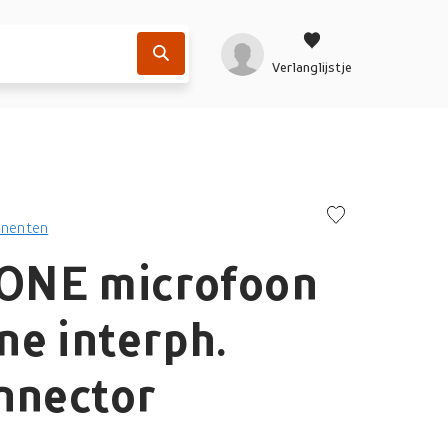
Verlanglijstje
nenten
ONE microfoon
e interph.
nnector