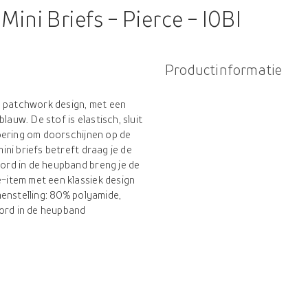
ini Briefs - Pierce - I0BI
Productinformatie
g patchwork design, met een
lauw. De stof is elastisch, sluit
oering om doorschijnen op de
ni briefs betreft draag je de
rd in de heupband breng je de
item met een klassiek design
enstelling: 80% polyamide,
oord in de heupband