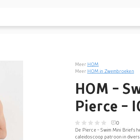
Meer
HOM
Meer
HOM in Zwembroeken
HOM - Swi
Pierce - 
0
De Pierce - Swim Mini Briefs h
caleidoscoop patroon in diverse