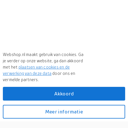
Webshop.nl maakt gebruik van cookies. Ga
je verder op onze website, ga dan akkoord
met het
plaatsen van cookies en de
verwerking van deze data
door ons en
vermelde partners.
Akkoord
Meer
Leen Bakker
Meer
Leen Bakker in Loungesets
Meer informatie
Bekijk prijzen
Hocker Tarifa incl. kussen