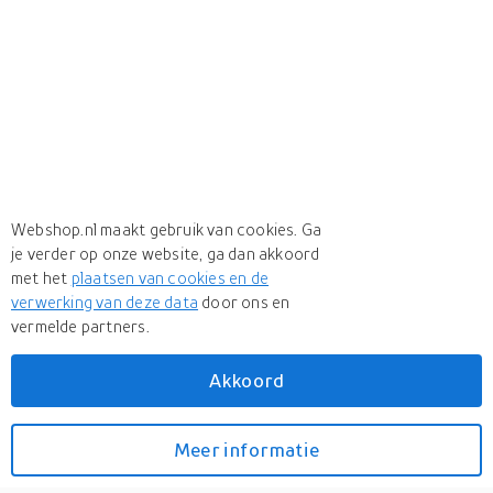
Webshop.nl maakt gebruik van cookies. Ga
je verder op onze website, ga dan akkoord
met het
plaatsen van cookies en de
verwerking van deze data
door ons en
vermelde partners.
Akkoord
Meer
HG
Meer
HG in Glasreinigers
Meer informatie
Bekijk prijzen
HG Glasreiniger wipes