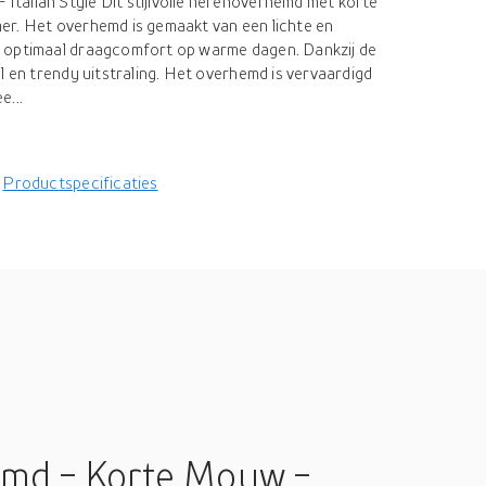
talian Style Dit stijlvolle herenoverhemd met korte
er. Het overhemd is gemaakt van een lichte en
 optimaal draagcomfort op warme dagen. Dankzij de
l en trendy uitstraling. Het overhemd is vervaardigd
e...
Productspecificaties
emd - Korte Mouw -