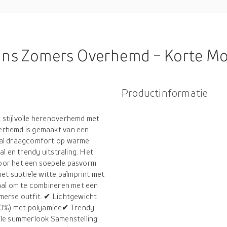
ns Zomers Overhemd - Korte Mouw -
Productinformatie
 stijlvolle herenoverhemd met
erhemd is gemaakt van een
aal draagcomfort op warme
al en trendy uitstraling. Het
oor het een soepele pasvorm
et subtiele witte palmprint met
eaal om te combineren met een
merse outfit. ✔ Lichtgewicht
80%) met polyamide✔ Trendy
lle summerlook Samenstelling: