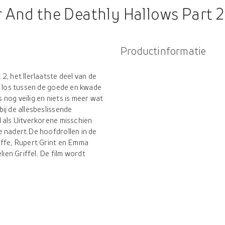
 And the Deathly Hallows Part 2
Productinformatie
, het llerlaatste deel van de
t los tussen de goede en kwade
nog veilig en niets is meer wat
ij de allesbeslissende
 als Uitverkorene misschien
e nadert.De hoofdrollen in de
iffe, Rupert Grint en Emma
en Griffel. De film wordt