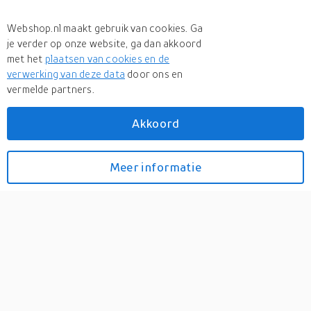
Webshop.nl maakt gebruik van cookies. Ga
je verder op onze website, ga dan akkoord
met het
plaatsen van cookies en de
verwerking van deze data
door ons en
vermelde partners.
Akkoord
Meer
Attitude
Meer
Attitude in Glasreinigers
Meer informatie
Bekijk prijzen
Glasreiniger Spray
Ecologisch
0
Glasreiniger Spray Ecologisch...