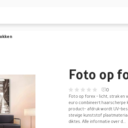
lokken
Foto op f
0
Foto op forex - licht, strak e
euro combineert haarscherpe kwa
product- afdruk wordt UV-best
stevige kunststof plaatmateriaa
diktes. Alle informatie over d...