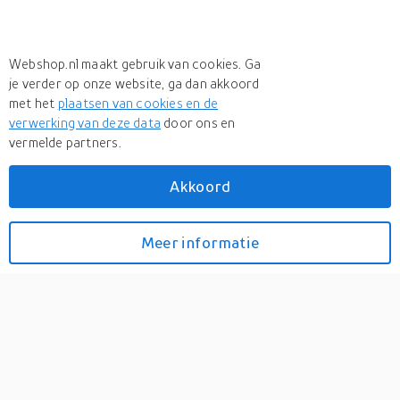
Webshop.nl maakt gebruik van cookies. Ga
je verder op onze website, ga dan akkoord
met het
plaatsen van cookies en de
verwerking van deze data
door ons en
vermelde partners.
Akkoord
Foto op forex 170x240 cm
Meer informatie
Bekijk prijzen
0
Foto op forex - licht, strak en veelzijdig Een foto op forex
170x240 cm voor 381,99 euro combineert haarscherpe
kwaliteit met een strak en licht paneel. Elke --product- afdruk
wordt UV-bestendig, vochtwerend en kleurecht geprint op het