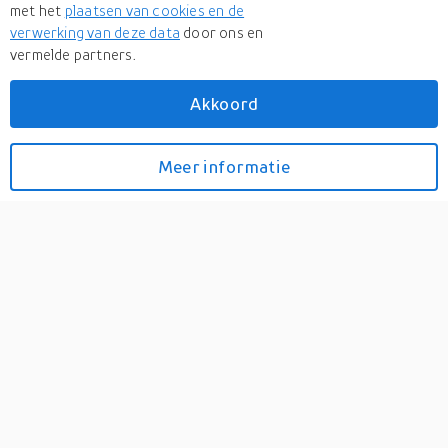
met het
plaatsen van cookies en de
verwerking van deze data
door ons en
vermelde partners.
Akkoord
Meer
Benson
Meer
Benson in Fietsbellen
Meer informatie
Bekijk prijzen
Benson
Smartphonehouder - voor
op de fiets -
telefoonhouder
0