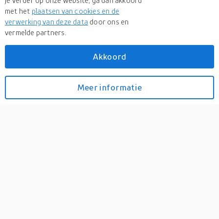
je verder op onze website, ga dan akkoord
met het
plaatsen van cookies en de
verwerking van deze data
door ons en
vermelde partners.
Akkoord
Meer
Fenstr
Meer
Fenstr in Rolgordijnen
Meer informatie
Bekijk prijzen
Fenstr rolgordijn Brest
verduisterend - zwart
(15042) - Leen Bakker
0
Snel naar