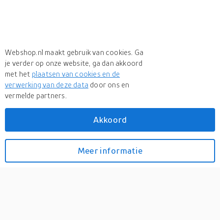
Webshop.nl maakt gebruik van cookies. Ga
je verder op onze website, ga dan akkoord
met het
plaatsen van cookies en de
verwerking van deze data
door ons en
vermelde partners.
Akkoord
Meer
De Bommel Collecties
Meer
De Bommel Collecties in Fauteuils
Meer informatie
Bekijk prijzen
Fauteuil Choices (hoge
rug)
0