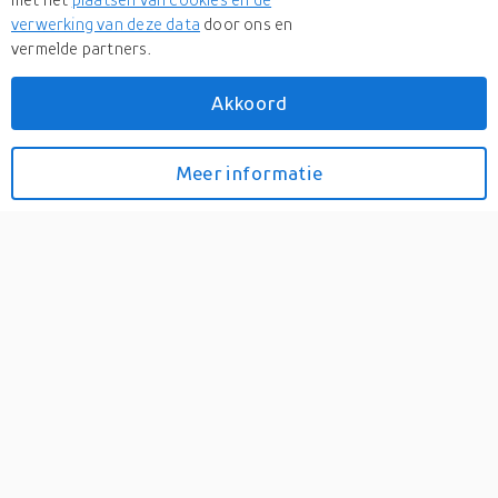
verwerking van deze data
door ons en
vermelde partners.
Akkoord
Espressif ESP32-C6-
Meer informatie
Bekijk prijzen
WROOM-1-N8 WiFi-
module
0
Snel naar
Prijzen