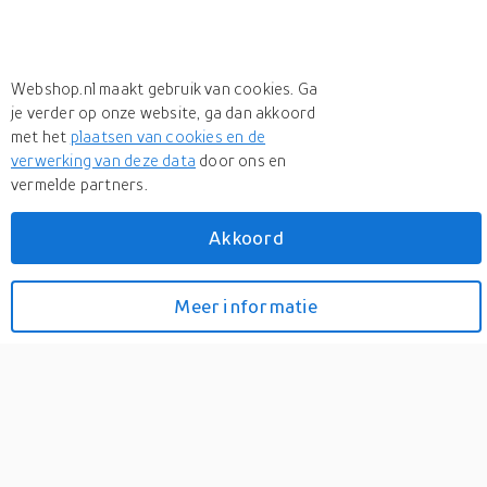
Webshop.nl maakt gebruik van cookies. Ga
je verder op onze website, ga dan akkoord
met het
plaatsen van cookies en de
verwerking van deze data
door ons en
vermelde partners.
+ 4 more
Meer
Princess
Akkoord
Meer
Princess in Ontkalkers
Durgol Speciale ontkalker
Meer informatie
Bekijk prijzen
10 x 125ml
0
Durgol is een speciale ontkalker voor hoogwaardige