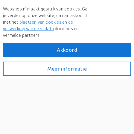
Webshop.nl maakt gebruik van cookies. Ga
je verder op onze website, ga dan akkoord
met het
plaatsen van cookies en de
verwerking van deze data
door ons en
vermelde partners.
Akkoord
Duinplant in pot
Meer informatie
Bekijk prijzen
0
De Zamioculcas (duinplant) is weer helemaal terug van
weggeweest. Het is een hele sterke plant die je goed op
verschillende plaatsen kunt zetten. De bladeren van de plant zijn
dik en hebben een leerachtige look. Deze plant is prima geschikt
voor iemand zonder groene vingers omdat hij niet veel
verzorging nodig heeft....