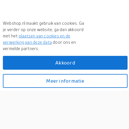
Webshop.nl maakt gebruik van cookies. Ga
je verder op onze website, ga dan akkoord
met het
plaatsen van cookies en de
verwerking van deze data
door ons en
vermelde partners.
Meer
Dtswiss
Akkoord
Meer
Dtswiss in Trapassen
Dtswiss Dt swiss - sram
Meer informatie
Bekijk prijzen
xdr body ratchet system 11
/ 12 speed disc conversie