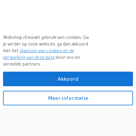
Webshop.nl maakt gebruik van cookies. Ga
je verder op onze website, ga dan akkoord
met het
plaatsen van cookies en de
verwerking van deze data
door ons en
vermelde partners.
Akkoord
Meer
De Bommel Collecties
Meer
De Bommel Collecties in Fauteuils
Meer informatie
Bekijk prijzen
Draaifauteuil Lara (laag) |
Stof | Groen Crème