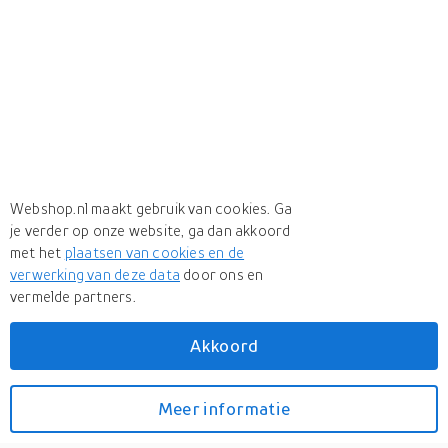
Webshop.nl maakt gebruik van cookies. Ga
je verder op onze website, ga dan akkoord
met het
plaatsen van cookies en de
verwerking van deze data
door ons en
vermelde partners.
Akkoord
Meer
Denon
Meer
Denon in DJ tafels
Meer informatie
Bekijk prijzen
Denon DJ SC LIVE 4