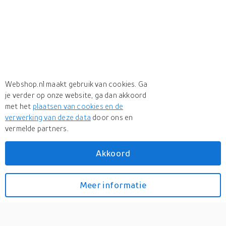
Webshop.nl maakt gebruik van cookies. Ga
je verder op onze website, ga dan akkoord
met het
plaatsen van cookies en de
verwerking van deze data
door ons en
vermelde partners.
Akkoord
Meer
Castelli
Meer
Castelli in Overschoenen
Meer informatie
Bekijk prijzen
Castelli Aero Race
overschoenen zwart heren