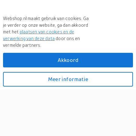
Webshop.nl maakt gebruik van cookies. Ga
je verder op onze website, ga dan akkoord
met het
plaatsen van cookies en de
verwerking van deze data
door ons en
vermelde partners.
Akkoord
Meer
Merkloos
Meer
Merkloos in Handbagage koffers
Meer informatie
Bekijk prijzen
Cabine handbagage reis
trolley koffer -
zwenkwielen - 34 x 22 x 52
cm - 30 liter -