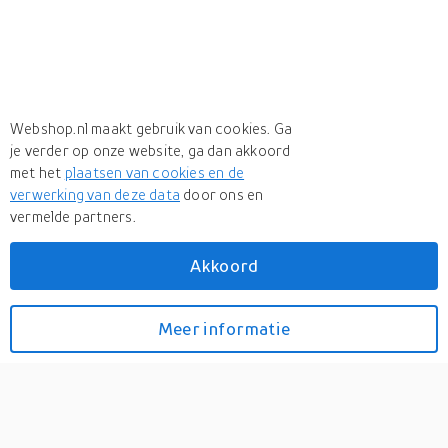
Webshop.nl maakt gebruik van cookies. Ga
je verder op onze website, ga dan akkoord
met het
plaatsen van cookies en de
verwerking van deze data
door ons en
vermelde partners.
Akkoord
Meer
Biosolis
Meer
Biosolis in Babyzonnecreme
Meer informatie
Bekijk prijzen
Biosolis Gezichtscreme
SPF30