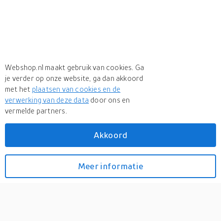
Webshop.nl maakt gebruik van cookies. Ga
je verder op onze website, ga dan akkoord
met het
plaatsen van cookies en de
verwerking van deze data
door ons en
vermelde partners.
Akkoord
Meer
VERTBAUDET
Meer
VERTBAUDET in Badcapes
Meer informatie
Bekijk prijzen
Badjas voor baby's met
strepen TRANSAT capsule