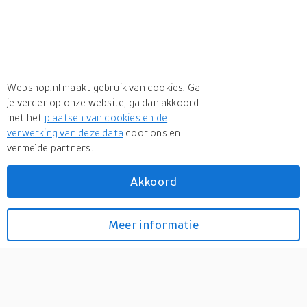
Webshop.nl maakt gebruik van cookies. Ga
je verder op onze website, ga dan akkoord
met het
plaatsen van cookies en de
verwerking van deze data
door ons en
vermelde partners.
Akkoord
Aziatische Lelies Mix
Meer informatie
Bekijk prijzen
(Grootverpakking)
0