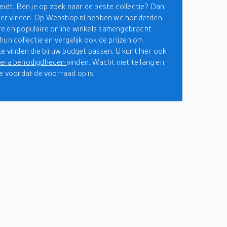
eidt. Ben je op zoek naar de beste collectie? Dan
hier vinden. Op Webshop.nl hebben we honderden
 en populaire online winkels samengebracht.
hun collectie en vergelijk ook de prijzen om
e vinden die bij uw budget passen. U kunt hier ook
era benodigdheden
vinden. Wacht niet te lang en
e voordat de voorraad op is.