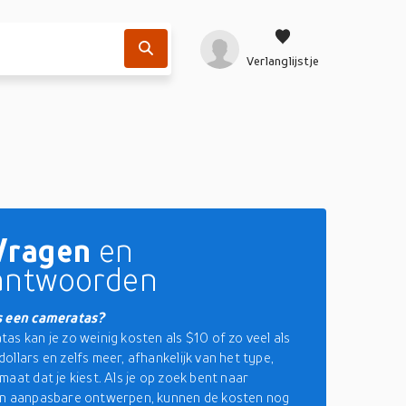
Verlanglijstje
Vragen
en
antwoorden
s een cameratas?
as kan je zo weinig kosten als $10 of zo veel als
ollars en zelfs meer, afhankelijk van het type,
maat dat je kiest. Als je op zoek bent naar
en aanpasbare ontwerpen, kunnen de kosten nog