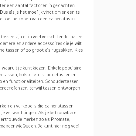
chter een aantal factoren in gedachten
us als je het moeilijk vindt om er een te
ij het online kopen van een cameratas in
assen zijn er in veel verschillende maten.
camera en andere accessoires die je wilt
e tassen of zo groot als rugzakken. Kies
s waaruit je kunt kiezen. Enkele populaire
ertassen, holsteretuis, modetassen en
rp en functionaliteiten. Schoudertassen
eerdere lenzen, terwijl tassen ontworpen
merken en verkopers die cameratassen
n je verwachtingen. Als je betrouwbare
 vertrouwde merken zoals Promate,
exander McQueen. Je kunt hier nog veel