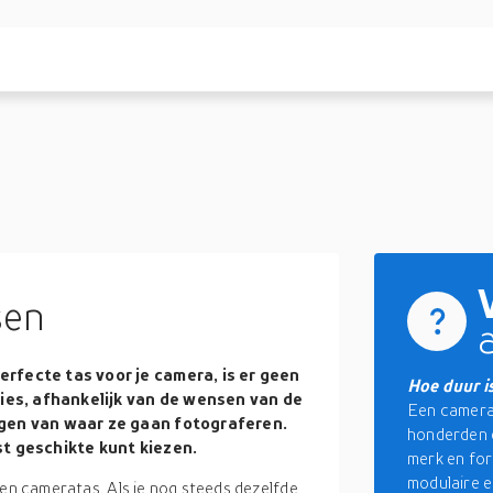
sen
rfecte tas voor je camera, is er geen
Hoe duur i
ties, afhankelijk van de wensen van de
Een camerat
ngen van waar ze gaan fotograferen.
honderden d
t geschikte kunt kiezen.
merk en for
modulaire 
een cameratas. Als je nog steeds dezelfde