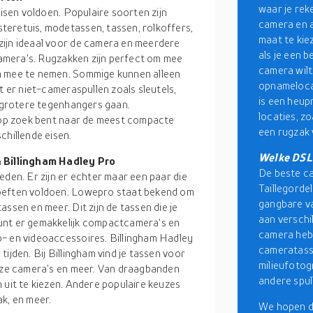
waar je rek
eisen voldoen. Populaire soorten zijn
camera en a
teretuis, modetassen, tassen, rolkoffers,
maat te kie
zijn ideaal voor de camera en meerdere
als je een 
 camera's. Rugzakken zijn perfect om mee
camera wilt
n mee te nemen. Sommige kunnen alleen
opnamelocat
t er niet-cameraspullen zoals sleutels,
is een heup
n grotere tegenhangers gaan.
locaties, z
e op zoek bent naar de meest compacte
een rugzak 
chillende eisen.
Welke DSLR
 Billingham Hadley Pro
De beste ca
eden. Er zijn er echter maar een paar die
Taillegorde
hoeften voldoen. Lowepro staat bekend om
gangbare va
ssen en meer. Dit zijn de tassen die je
aan verschil
unt er gemakkelijk compactcamera's en
camera hebt
o- en videoaccessoires. Billingham Hadley
cameratasse
ijden. Bij Billingham vind je tassen voor
milieufotog
loze camera's en meer. Van draagbanden
andere spul
 uit te kiezen. Andere populaire keuzes
k, en meer.
We hopen da