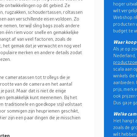
hoger uitval
 de ontwikkelingen op dit gebied. Ze
wilt vergeli
en, rugzakken, schoudertassen, roltassen
Webshop.nl,
nnen aan verschillende eisen voldoen. Zo
producten v
e nemen, terwijl sling bags zoals andere
budget te v
en één riem voor snelle en gemakkelijke
angt af van veel factoren, zoals de
Waar koop 
bt, het gemak dat je verwacht en nog veel
Als je op z
populaire merken en andere details zodat
Nederland, 
ezen.
productzo
scala aan o
winkels die
eine cameratassen tot trolleys die je
aanbieden. 
rootte van de camera en het aantal
prijs, merk
je past. Maar dat is niet de enige
ook prijzen
len gemakkelijk kunt meenemen. Bij het
Dus ga je g
n traditionele en goedkope stijl volstaat
oor sommigen zijn heupriemen geschikt,
Welke came
ier zijn een paar dingen die je misschien
Het hangt a
zoals de gr
wilt hebben
orten