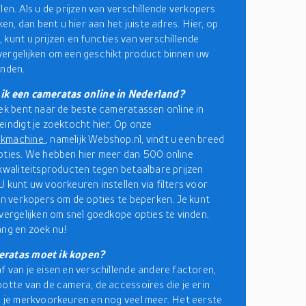
len. Als u de prijzen van verschillende verkopers
jken, dan bent u hier aan het juiste adres. Hier, op
 kunt u prijzen en functies van verschillende
ergelijken om een geschikt product binnen uw
inden.
ik een cameratas online in Nederland?
oek bent naar de beste cameratassen online in
eindigt je zoektocht hier. Op onze
ekmachine
, namelijk Webshop.nl, vindt u een breed
pties. We hebben hier meer dan 500 online
 kwaliteitsproducten tegen betaalbare prijzen
U kunt uw voorkeuren instellen via filters voor
 en verkopers om de opties te beperken. Je kunt
 vergelijken om snel goedkope opties te vinden.
ang en zoek nu!
ratas moet ik kopen?
f van je eisen en verschillende andere factoren,
ootte van de camera, de accessoires die je erin
, je merkvoorkeuren en nog veel meer. Het eerste