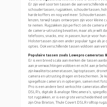
Er zijn veel soorten tassen die aan verschillende 
schoudertassen, rugzakken, schoudertassen, hols
harde koffers en nog veel meer. Schoudertassen 
lenzen, terwijl tasjes ontworpen zijn voor kleine
te nemen. Rugzakken zijn perfect om de camera i
de camera-uitrusting bevatten, maar als je wilt da
telefoons, snacks, enz. in passen, kun je voor hu
Holstertassen zijn een ander populair type als j
opties. Ook verschillende tassen voldoen aan vers
Populaire tassen zoals Lowepro cameratas &
Er is een breed scala aan merken die tassen aanbi
aan je verwachtingen voldoen en echt aan je be
zijn kwaliteitscameratassen, laptoptassen, droneta
camera en uitrusting dragen en beschermen. Je k
spiegelloze camera's in opbergen, samen met fot
Pro is een andere best verkochte cameratas aller t
DSLR's, digitale & analoge filmcamera's, spiegel
tot rugzakken, er is een grote verscheidenheid om
zijn Ona Brixton, Thule Covert DSLR rolltop rugza