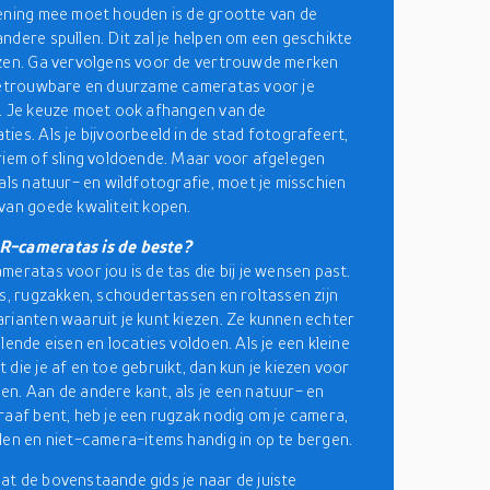
ening mee moet houden is de grootte van de
ndere spullen. Dit zal je helpen om een geschikte
zen. Ga vervolgens voor de vertrouwde merken
betrouwbare en duurzame cameratas voor je
. Je keuze moet ook afhangen van de
ies. Als je bijvoorbeeld in de stad fotografeert,
riem of sling voldoende. Maar voor afgelegen
oals natuur- en wildfotografie, moet je misschien
van goede kwaliteit kopen.
-cameratas is de beste?
meratas voor jou is de tas die bij je wensen past.
ls, rugzakken, schoudertassen en roltassen zijn
rianten waaruit je kunt kiezen. Ze kunnen echter
lende eisen en locaties voldoen. Als je een kleine
 die je af en toe gebruikt, dan kun je kiezen voor
n. Aan de andere kant, als je een natuur- en
raaf bent, heb je een rugzak nodig om je camera,
len en niet-camera-items handig in op te bergen.
t de bovenstaande gids je naar de juiste