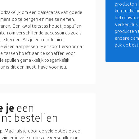
producten l
kunt u die 
 noodzakelijk om een cameratas van goede
betrouwbare
camera op te bergen en mee te nemen,
Verken dus 
aren. Een kwaliteitstas houdt je spullen
producten t
en om verschillende accessoires zoals
andere
cam
p te bergen. Als je een modulaire
pak de best
e eisen aanpassen. Het zorgt ervoor dat
ere tassen hoeft aan te schaffen voor
le spullen gemakkelijk toegankelijk
dan is dit een must-have voor jou.
 je
een
nt bestellen
. Maar als je door de vele opties op de
zijn er in vele opties die verschillen op