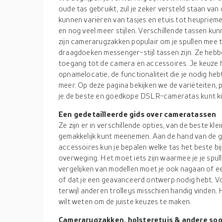
oude tas gebruikt, zul je zeker versteld staan van
kunnen variëren van tasjes en etuis tot heupriem
en nog veel meer stijlen. Verschillende tassen ku
zijn camerarugzakken populair om je spullen mee t
draagdoeken messenger-stijl tassen zijn. Ze hebb
toegang tot de camera en accessoires. Je keuze h
opnamelocatie, de functionaliteit die je nodig he
meer. Op deze pagina bekijken we de variëteiten, 
je de beste en goedkope DSLR-cameratas kunt ki
Een gedetailleerde gids over cameratassen
Ze zijn er in verschillende opties, van de beste kl
gemakkelijk kunt meenemen. Aan de hand van de g
accessoires kun je bepalen welke tas het beste bij 
overweging. Het moet iets zijn waarmee je je spul
vergelijken van modellen moet je ook nagaan of ee
of dat je een geavanceerd ontwerp nodig hebt. V
terwijl anderen trolleys misschien handig vinden. H
wilt weten om de juiste keuzes te maken.
Camerarugzakken, holsteretuis & andere so