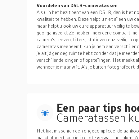
Voordelen van DSLR-cameratassen
Als u in het bezit bent van een DSLR, dan is het
kwaliteit te hebben. Deze helpt u niet alleen uw 
maar helpt u ook uw dure apparatuur veilig te bew
georganiseerd. Ze hebben meerdere compartiment
camera's, lenzen, filters, statieven enz. veilig in o
cameratas meeneemt, kun je hem aan verschillend
je altijd genoeg ruimte hebt zonder dat je meerd
verschillende dingen of opstellingen. Het maakt al
wanneer je maar wilt. Als je buiten fotografeert, 
Een paar tips hoe
Cameratassen ku
Het lijkt misschien een ongecompliceerde aankoop
markt bladert, kun je in grote verwarring raken. Ze 