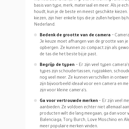
basis van type, merk, materiaal en meer. Als je e
houdt, kun je de beste en meest geschikte kiezen. D
kiezen, zijn hier enkele tips die je zullen helpen b
Nederland.
Bedenk de grootte van de camera
- Camerat
Je keuze moet afhangen van de grootte van je 
opbergen. Ze kunnen zo compact zijn als gewon
de tas die het beste bij je past.
Begrijp de typen
- Er zijn veel typen camera'
types zijn schoudertassen, rugzakken, schoud
nog veel meer. Ze kunnen verschillen in ontwe
zijn bijvoorbeeld ideaal voor een camera en m
zijn voor kleine camera's.
Ga voor vertrouwde merken
- Er zijn veel 
aanbieden. Ze voldoen echter niet allemaal aa
producten wilt die lang meegaan, ga dan voor
Balenciaga, Tory Burch, Love Moschino en Al
meer populaire merken vinden.