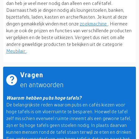
dan heb je veel meer nodig dan alleen een cafétafel.
Daarnaast heb je dingen nodig als loungestoelen, banken,
bijzettafels, laden, kasten en archiefkasten. Je kunt al deze
dingen gemakkelijk vinden met onze
zoekmachine
. Hiermee
kun je ook de prijzen en functies van verschillende producten
vergelijken en de beste uitkiezen. Vergeet dus niet om alle
andere geweldige producten te bekijken uit de categorie
Meubilair
.
Vragen
en antwoorden
Waarom hebben pubs hoge tafels?
De belangrijkste reden waarom pubs en cafés kiezen voor
hoge tafels is om vloerruimte te besparen. Hoewel de tafel
zelf misschien evenveel ruimte inneemt als een gewone tafel,
zijn er bij hoge tafels geen stoelen nodig. In plaats daarvan
kunnen mensen rond de tafel staan terwijl ze eten en drinken.
Een ander voordeel van een hoge tafel is dat je ze naast het