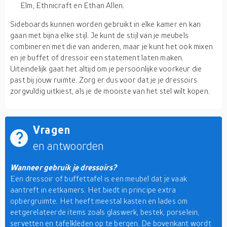
Elm, Ethnicraft en Ethan Allen.
Sideboards kunnen worden gebruikt in elke kamer en kan
gaan met bijna elke stijl. Je kunt de stijl van je meubels
combineren met die van anderen, maar je kunt het ook mixen
en je buffet of dressoir een statement laten maken.
Uiteindelijk gaat het altijd om je persoonlijke voorkeur die
past bij jouw ruimte. Zorg er dus voor dat je je dressoirs
zorgvuldig uitkiest, als je de mooiste van het stel wilt kopen.
Vragen
en antwoorden
Wanneer gebruik je dressoirs?
Een dressoir of buffettafel is een meubel dat je vaak
aantreft in eetkamers. Het biedt in principe extra
opbergruimte. Het heeft meestal kasten en lades om
eetgerelateerde items zoals glaswerk, bestek, porselein,
servetten en tafelkleden op te bergen. De bovenkant wordt