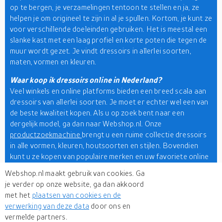
op te bergen, je verzamelingen tentoon te stellen en ja, ze
helpen je om origineel te zijn in al je spullen. Kortom, je kunt ze
voor verschillende doeleinden gebruiken. Het is meestal een
slanke kast met een laag profiel en korte poten die tegen de
muur wordt gezet. Je vindt dressoirs in allerlei soorten,
maten, vormen en kleuren.
Waar koop ik dressoirs online in Nederland?
Veel winkels en online platforms bieden een breed scala aan
dressoirs van allerlei soorten. Je moet er echter wel een van
de beste kwaliteit kopen. Als u op zoek bent naar een
dergelijk model, ga dan naar Webshop.nl. Onze
productzoekmachine
brengt u een ruime collectie dressoirs
in alle vormen, kleuren, houtsoorten en stijlen. Bovendien
kunt u ze kopen van populaire merken en uw favoriete online
winkels, allemaal onder één dak.
Webshop.nl maakt gebruik van cookies. Ga
je verder op onze website, ga dan akkoord
Opbergen is heel belangrijk in een huis. Daarom is een
met het
plaatsen van cookies en de
functioneel en modern dressoir bij jou thuis de beste
verwerking van deze data
door ons en
oplossing. We hopen dat bovenstaande informatie je een
vermelde partners.
aantal van de meest moderne dressoirs heeft gebracht om