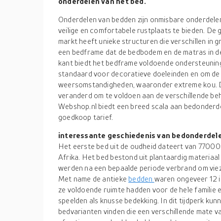
onderdelen van het bed.
Onderdelen van bedden zijn onmisbare onderdele
veilige en comfortabele rustplaats te bieden. De
markt heeft unieke structuren die verschillen in g
een bedframe dat de bedbodem en de matras in d
kant biedt het bedframe voldoende ondersteuning
standaard voor decoratieve doeleinden en om de
weersomstandigheden, waaronder extreme kou. D
veranderd om te voldoen aan de verschillende be
Webshop.nl biedt een breed scala aan bedonderd
goedkoop tarief.
interessante geschiedenis van bedonderdel
Het eerste bed uit de oudheid dateert van 77000
Afrika. Het bed bestond uit plantaardig materiaa
werden na een bepaalde periode verbrand om vie
Met name de antieke
bedden
waren ongeveer 12 in
ze voldoende ruimte hadden voor de hele familie 
speelden als knusse bedekking. In dit tijdperk ku
bedvarianten vinden die een verschillende mate 