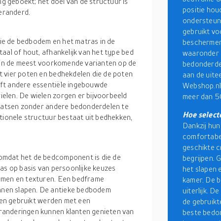
 geboekt; het doel van de structuur is
positie hou
veranderd.
ondersteun
gebruikt vo
ie de bedbodem en het matras in de
beschermen
aal of hout, afhankelijk van het type bed
waaronder e
zijn de meest voorkomende varianten op de
bedonderde
t vier poten en bedhekdelen die de poten
aan de uite
eft andere essentiële ingebouwde
Webshop.nl 
elen. De wielen zorgen er bijvoorbeeld
meer dan 50
laatsen zonder andere bedonderdelen te
Hoe select
tionele structuur bestaat uit bedhekken,
Dankzij hun
comfortabel
geschikte c
omdat het de bedcomponent is die de
begrijpen. 
as op basis van persoonlijke keuzes
het slapen 
ormen en texturen. Een bedframe
kamer. De 
nen slapen. De antieke bedbodem
uiterlijk. 
leen gebruikt werden met een
de gebruik
randeringen kunnen klanten genieten van
beste bedo