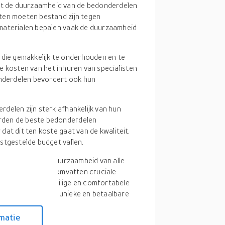
t de duurzaamheid van de bedonderdelen
ten moeten bestand zijn tegen
materialen bepalen vaak de duurzaamheid
die gemakkelijk te onderhouden en te
 de kosten van het inhuren van specialisten
onderdelen bevordert ook hun
delen zijn sterk afhankelijk van hun
rden de beste bedonderdelen
at dit ten koste gaat van de kwaliteit.
stgestelde budget vallen.
efficiëntie en duurzaamheid van alle
. Bedonderdelen omvatten cruciale
neren om u een veilige en comfortabele
ng te krijgen tot unieke en betaalbare
n Nederland!
matie