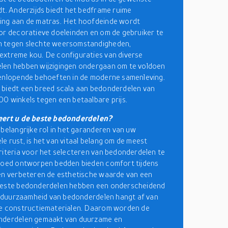
dt. Anderzijds biedt het bedframe ruime
ing aan de matras. Het hoofdeinde wordt
or decoratieve doeleinden en om de gebruiker te
 tegen slechte weersomstandigheden,
xtreme kou. De configuraties van diverse
len hebben wijzigingen ondergaan om te voldoen
enlopende behoeften in de moderne samenleving.
biedt een breed scala aan bedonderdelen van
0 winkels tegen een betaalbare prijs.
eert u de beste bedonderdelen?
 belangrijke rol in het garanderen van uw
e rust, is het van vitaal belang om de meest
riteria voor het selecteren van bedonderdelen te
Goed ontworpen bedden bieden comfort tijdens
en verbeteren de esthetische waarde van een
beste bedonderdelen hebben een onderscheidend
De duurzaamheid van bedonderdelen hangt af van
te constructiematerialen. Daarom worden de
nderdelen gemaakt van duurzame en