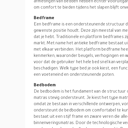
afmetingen van bedden hebben echter vooruitgang
om comfort te bieden tijdens het slapen blijft on
Bedframe
Een bedframe is een ondersteunende structuur d
gewenste positie houdt. Deze zijn meestal van met
dat je hebt. Traditionele en platform bedframes 
markt. Met name het antieke bedframe bestaat ui
met elkaar verbinden. Het platform bedframe he
kenmerken, waaronder beugels, verhogingen en wi
voor dat de gebruiker het hele bed snel kan verp
beschadigen. Welk type bed je ook kiest, een func
een voeteneind en ondersteunende poten.
Bedbodem
De bedbodem is het fundament van de structuur 
matras stevig ondersteunt. Je kiest het type matr
omdat ze bestaan in verschillende ontwerpen, v
ondersteunt de bedbodem om comfortabel te kun
bestaat uit een stijf frame en zware veren die al
binnenveringsmatras. Door de technologische ve