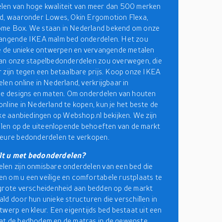
len van hoge kwaliteit van meer dan 500 merken
nd, waaronder Lowes, Okin Ergomotion Flexa,
me Box. We staan in Nederland bekend om onze
vangende IKEA malm bed onderdelen. Het zou
je de unieke ontwerpen en vervangende metalen
van onze stapelbedonderdelen zou overwegen, die
 zijn tegen een betaalbare prijs. Koop onze IKEA
len online in Nederland, verkrijgbaar in
de designs en maten. Om onderdelen van houten
nline in Nederland te kopen, kun je het beste de
jke aanbiedingen op Webshop.nl bekijken. We zijn
pelen op de uiteenlopende behoeften van de markt
ieure bedonderdelen te verkopen.
lt u met bedonderdelen?
en zijn onmisbare onderdelen van een bed die
 om u een veilige en comfortabele rustplaats te
grote verscheidenheid aan bedden op de markt
ld door hun unieke structuren die verschillen in
twerp en kleur. Een eigentijds bed bestaat uit een
at de bedbodem en de matras in de gewenste