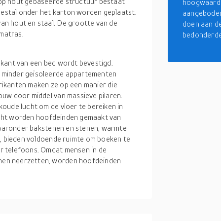
op hout gebaseerde structuur bestaat
hoogwaardi
meestal onder het karton worden geplaatst.
aangeboden 
n hout en staal. De grootte van de
doen aan de
 matras.
bedonderdel
nkant van een bed wordt bevestigd.
 minder geïsoleerde appartementen
ikanten maken ze op een manier die
ouw door middel van massieve pilaren.
oude lucht om de vloer te bereiken in
pzicht worden hoofdeinden gemaakt van
 waaronder bakstenen en stenen, warmte
n, bieden voldoende ruimte om boeken te
r telefoons. Omdat mensen in de
nen neerzetten, worden hoofdeinden