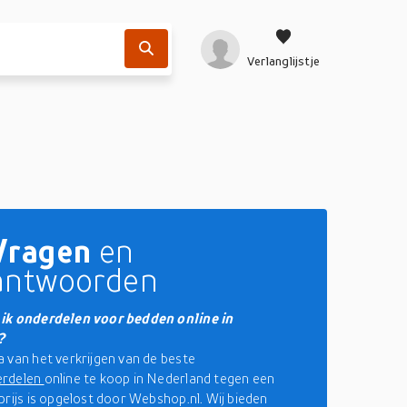
Verlanglijstje
Vragen
en
antwoorden
ik onderdelen voor bedden online in
?
 van het verkrijgen van de beste
erdelen
online te koop in Nederland tegen een
prijs is opgelost door Webshop.nl. Wij bieden