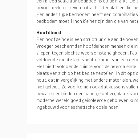
een breed scala aan bedbodems op de markt. De 
bijvoorbeeld uit zeven tot acht steunlatten die 
Een ander type bedbodem heeft een combinatie va
bedbodem moet 1 inch kleiner zijn dan die van het
Hoofdbord
Een hoofdeinde is een structuur die aan de bove
Vroeger beschermden hoofdeinden mensen die in
sliepen tegen slechte weersomstandigheden. Fabr
voldoende ruimte laat vanaf de muur van een geb
Het biedt voldoende ruimte voor de neerdalende k
plaats van zich op het bed te nestelen. In dit o
hout, dat in vergelijking met andere materialen,
niet geleidt. Ze voorkomen ook dat kussens valle
bewaren en bieden een handige opbergplaats voo
moderne wereld goed geïsoleerde gebouwen kun
ingebouwd voor esthetische doeleinden.