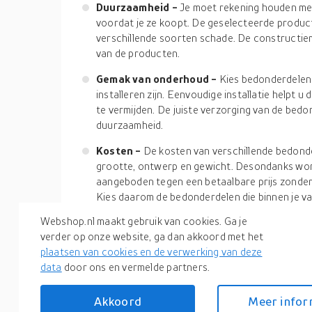
Duurzaamheid -
Je moet rekening houden me
voordat je ze koopt. De geselecteerde produc
verschillende soorten schade. De constructie
van de producten.
Gemak van onderhoud -
Kies bedonderdelen 
installeren zijn. Eenvoudige installatie helpt u
te vermijden. De juiste verzorging van de bed
duurzaamheid.
Kosten -
De kosten van verschillende bedonder
grootte, ontwerp en gewicht. Desondanks wo
aangeboden tegen een betaalbare prijs zonder d
Kies daarom de bedonderdelen die binnen je va
Webshop.nl maakt gebruik van cookies. Ga je
Koop een bed van hoogwaardige materialen om de 
verder op onze website, ga dan akkoord met het
essentiële onderdelen van het bed te garanderen
plaatsen van cookies en de verwerking van deze
onderdelen van een bed die in combinatie functio
data
door ons en vermelde partners.
rustruimte te bieden. Verken Webshop.nl om toega
bedonderdelen van een breed scala aan merken i
Akkoord
Meer infor