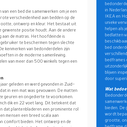
bedonderde
in Nederla
n van een bed die samenwerken om je een
IKEA en Ho
 grote verscheidenheid aan bedden op de
unieke ver
rootte, ontwerp en kleur. Het bestaat uit
helpen als 
e gewenste positie houdt. Aan de andere
bedlatten 
 aan de matras. Het hoofdeinde is
beschikbaar
 gebruiker te beschermen tegen slechte
bed onderde
e kenmerken van bedonderdelen zijn
verschillen
hoeften in de moderne samenleving.
bedframes o
elen van meer dan 500 winkels tegen een
uitzonderli
blijven ins
en
door super
 jaar geleden en werd gevonden in Zuid-
Wat bedoe
l dat in een mat was gevouwen. De matten
Bedonderdel
ze geuren en ongedierte te voorkomen.
samenwerken
ch dik en 22 voet lang. Dit betekent dat
bieden. De 
en dat plantenbladeren een prominente rol
wordt bepaa
nnen mensen een breed scala aan
grootte, on
van comfort bieden. Het ontwerp en de
bedframe d