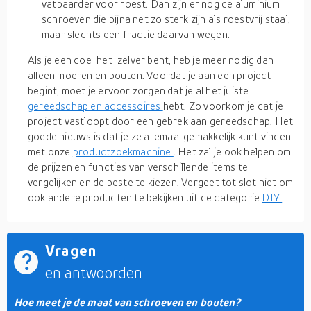
vatbaarder voor roest. Dan zijn er nog de aluminium
schroeven die bijna net zo sterk zijn als roestvrij staal,
maar slechts een fractie daarvan wegen.
Als je een doe-het-zelver bent, heb je meer nodig dan
alleen moeren en bouten. Voordat je aan een project
begint, moet je ervoor zorgen dat je al het juiste
gereedschap en accessoires
hebt. Zo voorkom je dat je
project vastloopt door een gebrek aan gereedschap. Het
goede nieuws is dat je ze allemaal gemakkelijk kunt vinden
met onze
productzoekmachine
. Het zal je ook helpen om
de prijzen en functies van verschillende items te
vergelijken en de beste te kiezen. Vergeet tot slot niet om
ook andere producten te bekijken uit de categorie
DIY
.
Vragen
en antwoorden
Hoe meet je de maat van schroeven en bouten?