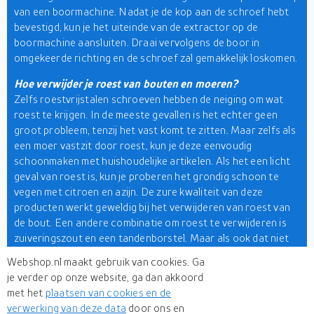
van een boormachine. Nadat je de kop aan de schroef hebt
bevestigd, kun je het uiteinde van de extractor op de
boormachine aansluiten. Draai vervolgens de boor in
omgekeerde richting en de schroef zal gemakkelijk loskomen.
Hoe verwijder je roest van bouten en moeren?
Zelfs roestvrijstalen schroeven hebben de neiging om wat
roest te krijgen. In de meeste gevallen is het echter geen
groot probleem, tenzij het vast komt te zitten. Maar zelfs als
een moer vastzit door roest, kun je deze eenvoudig
schoonmaken met huishoudelijke artikelen. Als het een licht
geval van roest is, kun je proberen het grondig schoon te
vegen met citroen en azijn. De zure kwaliteit van deze
producten werkt geweldig bij het verwijderen van roest van
de bout. Een andere combinatie om roest te verwijderen is
zuiveringszout en een tandenborstel. Maar als ook dat niet
werkt, dan heb je speciale roestverwijderaars nodig, zoals
Webshop.nl maakt gebruik van cookies. Ga
een penetrerende olie.
je verder op onze website, ga dan akkoord
met het
plaatsen van cookies en de
Als je online bouten wilt kopen in Nederland, zoek dan niet
verwerking van deze data
door ons en
verder want je bent op de juiste plek. Er zijn meer dan 500